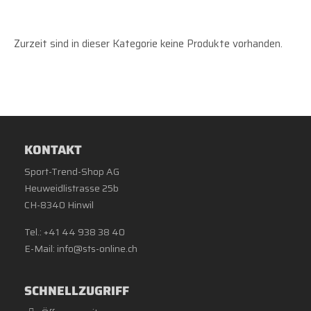
Fitness & Workout
Zurzeit sind in dieser Kategorie keine Produkte vorhanden.
Radsport
KONTAKT
Sport-Trend-Shop AG
Heuweidlistrasse 25b
Stand Up Paddling
CH-8340 Hinwil
Tel.: +41 44 938 38 40
E-Mail:
info@sts-online.ch
SCHNELLZUGRIFF
STS Werkstatt