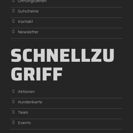
Öffnungszeiten
Ski / Snowboard
Gutscheine
Langlauf
Bergsport
Kontakt
Radsport
Newsletter
SCHNELLZU
Kontakt
GRIFF
Aktionen
Kundenkarte
Kundenkarte & Partnerangebote
Team
Events
Öffnungszeiten