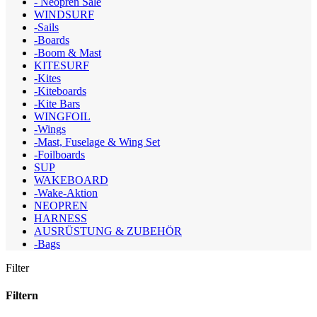
- Neopren Sale
WINDSURF
-Sails
-Boards
-Boom & Mast
KITESURF
-Kites
-Kiteboards
-Kite Bars
WINGFOIL
-Wings
-Mast, Fuselage & Wing Set
-Foilboards
SUP
WAKEBOARD
-Wake-Aktion
NEOPREN
HARNESS
AUSRÜSTUNG & ZUBEHÖR
-Bags
Filter
Filtern