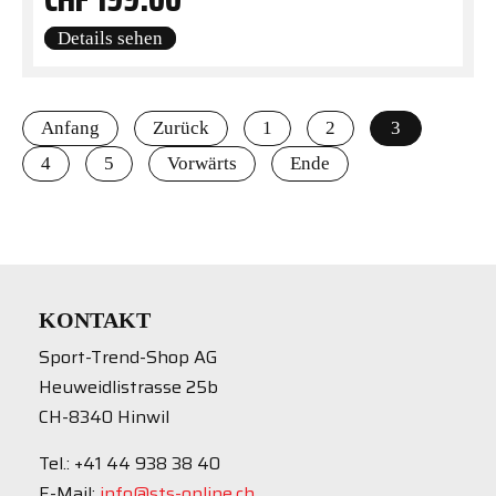
Details sehen
Anfang
Zurück
1
2
3
4
5
Vorwärts
Ende
KONTAKT
Sport-Trend-Shop AG
Heuweidlistrasse 25b
CH-8340 Hinwil
Tel.: +41 44 938 38 40
E-Mail:
info@sts-online.ch