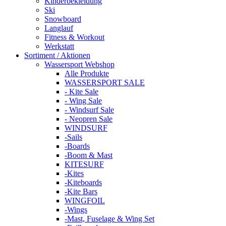
Kinderbekleidung
Ski
Snowboard
Langlauf
Fitness & Workout
Werkstatt
Sortiment / Aktionen
Wassersport Webshop
Alle Produkte
WASSERSPORT SALE
- Kite Sale
- Wing Sale
- Windsurf Sale
- Neopren Sale
WINDSURF
-Sails
-Boards
-Boom & Mast
KITESURF
-Kites
-Kiteboards
-Kite Bars
WINGFOIL
-Wings
-Mast, Fuselage & Wing Set