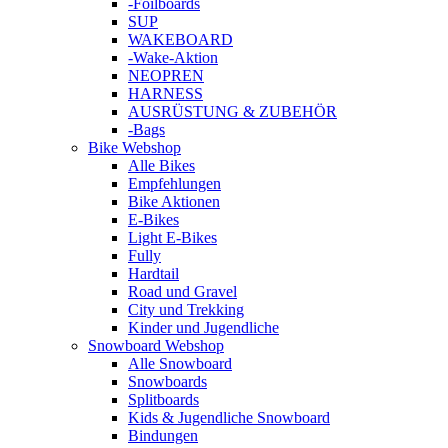
-Foilboards
SUP
WAKEBOARD
-Wake-Aktion
NEOPREN
HARNESS
AUSRÜSTUNG & ZUBEHÖR
-Bags
Bike Webshop
Alle Bikes
Empfehlungen
Bike Aktionen
E-Bikes
Light E-Bikes
Fully
Hardtail
Road und Gravel
City und Trekking
Kinder und Jugendliche
Snowboard Webshop
Alle Snowboard
Snowboards
Splitboards
Kids & Jugendliche Snowboard
Bindungen