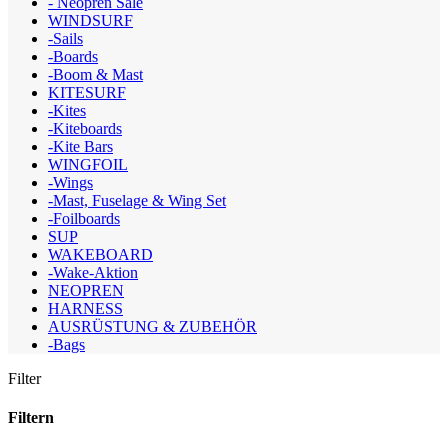
- Neopren Sale
WINDSURF
-Sails
-Boards
-Boom & Mast
KITESURF
-Kites
-Kiteboards
-Kite Bars
WINGFOIL
-Wings
-Mast, Fuselage & Wing Set
-Foilboards
SUP
WAKEBOARD
-Wake-Aktion
NEOPREN
HARNESS
AUSRÜSTUNG & ZUBEHÖR
-Bags
Filter
Filtern