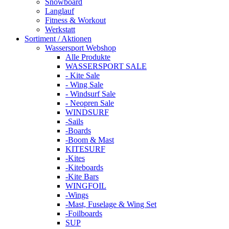
Snowboard
Langlauf
Fitness & Workout
Werkstatt
Sortiment / Aktionen
Wassersport Webshop
Alle Produkte
WASSERSPORT SALE
- Kite Sale
- Wing Sale
- Windsurf Sale
- Neopren Sale
WINDSURF
-Sails
-Boards
-Boom & Mast
KITESURF
-Kites
-Kiteboards
-Kite Bars
WINGFOIL
-Wings
-Mast, Fuselage & Wing Set
-Foilboards
SUP