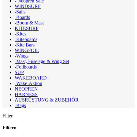
- Neopren Sale
WINDSURF
-Sails
-Boards
-Boom & Mast
KITESURF
-Kites
-Kiteboards
-Kite Bars
WINGFOIL
-Wings
-Mast, Fuselage & Wing Set
-Foilboards
SUP
WAKEBOARD
-Wake-Aktion
NEOPREN
HARNESS
AUSRÜSTUNG & ZUBEHÖR
-Bags
Filter
Filtern