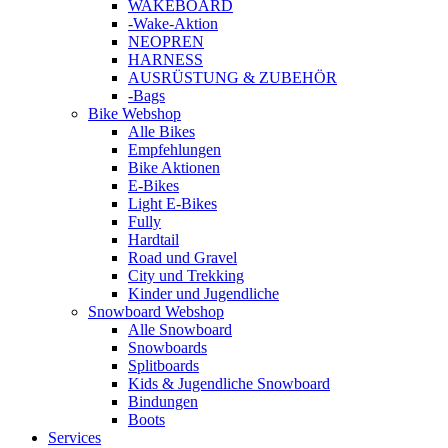
WAKEBOARD
-Wake-Aktion
NEOPREN
HARNESS
AUSRÜSTUNG & ZUBEHÖR
-Bags
Bike Webshop
Alle Bikes
Empfehlungen
Bike Aktionen
E-Bikes
Light E-Bikes
Fully
Hardtail
Road und Gravel
City und Trekking
Kinder und Jugendliche
Snowboard Webshop
Alle Snowboard
Snowboards
Splitboards
Kids & Jugendliche Snowboard
Bindungen
Boots
Services