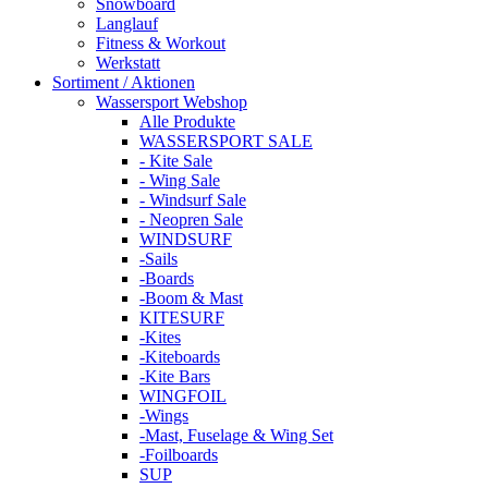
Snowboard
Langlauf
Fitness & Workout
Werkstatt
Sortiment / Aktionen
Wassersport Webshop
Alle Produkte
WASSERSPORT SALE
- Kite Sale
- Wing Sale
- Windsurf Sale
- Neopren Sale
WINDSURF
-Sails
-Boards
-Boom & Mast
KITESURF
-Kites
-Kiteboards
-Kite Bars
WINGFOIL
-Wings
-Mast, Fuselage & Wing Set
-Foilboards
SUP