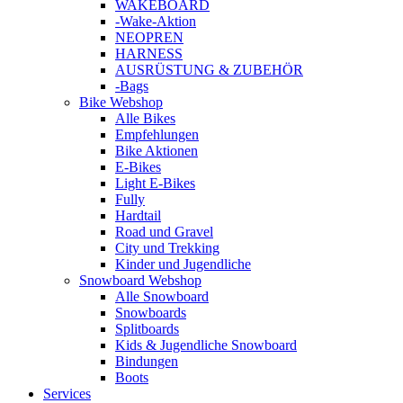
WAKEBOARD
-Wake-Aktion
NEOPREN
HARNESS
AUSRÜSTUNG & ZUBEHÖR
-Bags
Bike Webshop
Alle Bikes
Empfehlungen
Bike Aktionen
E-Bikes
Light E-Bikes
Fully
Hardtail
Road und Gravel
City und Trekking
Kinder und Jugendliche
Snowboard Webshop
Alle Snowboard
Snowboards
Splitboards
Kids & Jugendliche Snowboard
Bindungen
Boots
Services