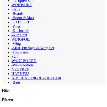
- Neopren Sale
WINDSURF
-Sails
-Boards
-Boom & Mast
KITESURF
-Kites
-Kiteboards
-Kite Bars
WINGFOIL
-Wings
-Mast, Fuselage & Wing Set
-Foilboards
SUP
WAKEBOARD
-Wake-Aktion
NEOPREN
HARNESS
AUSRÜSTUNG & ZUBEHÖR
-Bags
Filter
Filtern