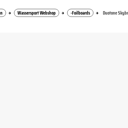
en
Wassersport Webshop
-Foilboards
Duotone Skybr
Racketsport
Snowboard