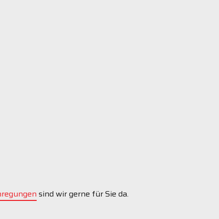
Radsport
Stand Up Paddling
nregungen
sind wir gerne für Sie da.