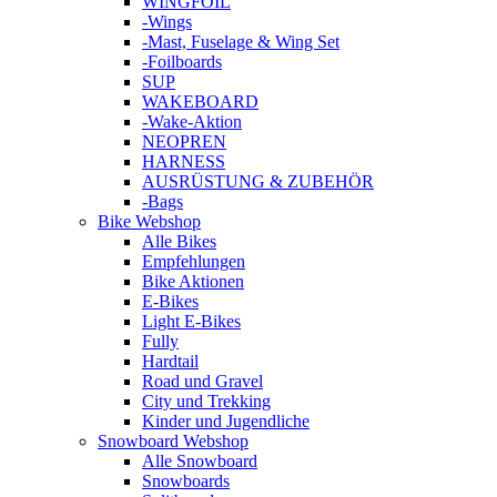
WINGFOIL
-Wings
-Mast, Fuselage & Wing Set
-Foilboards
SUP
WAKEBOARD
-Wake-Aktion
NEOPREN
HARNESS
AUSRÜSTUNG & ZUBEHÖR
-Bags
Bike Webshop
Alle Bikes
Empfehlungen
Bike Aktionen
E-Bikes
Light E-Bikes
Fully
Hardtail
Road und Gravel
City und Trekking
Kinder und Jugendliche
Snowboard Webshop
Alle Snowboard
Snowboards