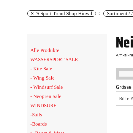
STS Sport Trend Shop Hinwil
Sortiment /
Snowboard
Ne
Alle Produkte
Artikel-
WASSERSPORT SALE
Kontakt
- Kite Sale
- Wing Sale
Grösse
Kundenkarte &
- Windsurf Sale
Partnerangebote
- Neopren Sale
WINDSURF
-Sails
-Boards