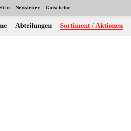
iten
Newsletter
Gutscheine
me
Abteilungen
Sortiment / Aktionen
Bergsport
Laufsport
Wakeboard
Windsurf
Ski
inderbekleidung