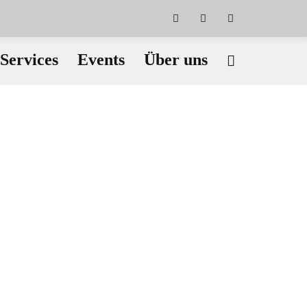
Services
Events
Über uns
Radsport
Stand Up Paddling
STS Werkstatt
Ski / Snowboard