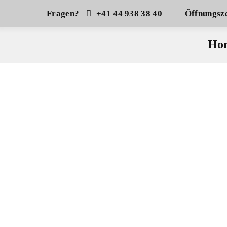
Fragen?
+41 44 938 38 40
Öffnungsze
Ho
Freizeitmode
Kitesurf
Racketsport
K