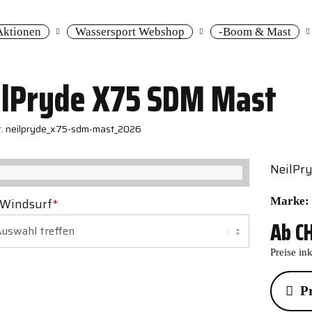
Fitness & Work
 Aktionen
Wassersport Webshop
-Boom & Mast
Langlauf
ilPryde X75 SDM Mast
Öffnungszeiten
Newsletter
Nr. neilpryde_x75-sdm-mast_2026
Team
Sponsoring
NeilPr
Marke:
 Windsurf
*
Ab
C
Preise in
P