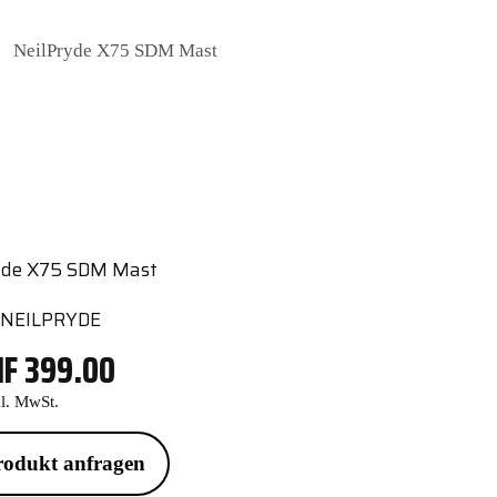
Langlauf
out
NeilPryde X75 SDM Mast
Bergsport
Radsport
Gutscheine
Ausbildung
yde X75 SDM Mast
NEILPRYDE
HF
399.00
kl. MwSt.
rodukt anfragen