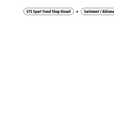
STS Sport Trend Shop Hinwil
Sortiment / Aktion
Alle Produkte
WASSERSPORT SALE
- Kite Sale
- Wing Sale
- Windsurf Sale
- Neopren Sale
WINDSURF
-Sails