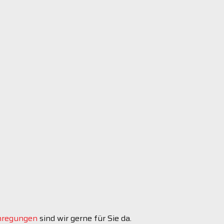
Radsport
Stand Up Paddling
nregungen
sind wir gerne für Sie da.