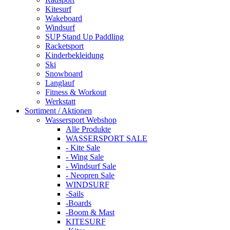
Kitesurf
Wakeboard
Windsurf
SUP Stand Up Paddling
Racketsport
Kinderbekleidung
Ski
Snowboard
Langlauf
Fitness & Workout
Werkstatt
Sortiment / Aktionen
Wassersport Webshop
Alle Produkte
WASSERSPORT SALE
- Kite Sale
- Wing Sale
- Windsurf Sale
- Neopren Sale
WINDSURF
-Sails
-Boards
-Boom & Mast
KITESURF