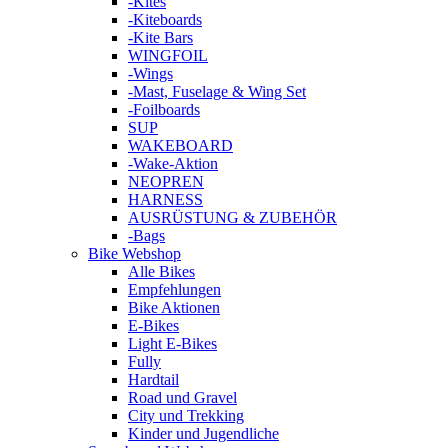
-Kites
-Kiteboards
-Kite Bars
WINGFOIL
-Wings
-Mast, Fuselage & Wing Set
-Foilboards
SUP
WAKEBOARD
-Wake-Aktion
NEOPREN
HARNESS
AUSRÜSTUNG & ZUBEHÖR
-Bags
Bike Webshop
Alle Bikes
Empfehlungen
Bike Aktionen
E-Bikes
Light E-Bikes
Fully
Hardtail
Road und Gravel
City und Trekking
Kinder und Jugendliche