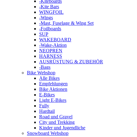
-Kiteboards
-Kite Bars
WINGFOIL
-Wings
-Mast, Fuselage & Wing Set
-Foilboards
SUP
WAKEBOARD
-Wake-Aktion
NEOPREN
HARNESS
AUSRÜSTUNG & ZUBEHÖR
-Bags
Bike Webshop
Alle Bikes
Empfehlungen
Bike Aktionen
E-Bikes
Light E-Bikes
Fully
Hardtail
Road und Gravel
City und Trekking
Kinder und Jugendliche
Snowboard Webshop