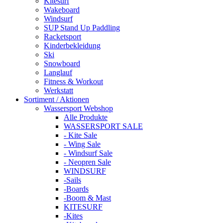
Kitesurf
Wakeboard
Windsurf
SUP Stand Up Paddling
Racketsport
Kinderbekleidung
Ski
Snowboard
Langlauf
Fitness & Workout
Werkstatt
Sortiment / Aktionen
Wassersport Webshop
Alle Produkte
WASSERSPORT SALE
- Kite Sale
- Wing Sale
- Windsurf Sale
- Neopren Sale
WINDSURF
-Sails
-Boards
-Boom & Mast
KITESURF
-Kites