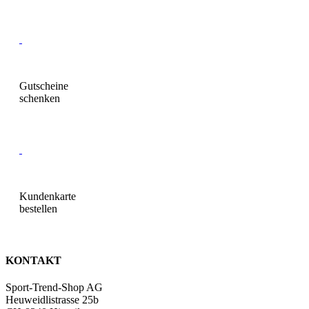
Gut­scheine
schen­ken
Kun­den­kar­te
be­stel­len
KONTAKT
Sport-Trend-Shop AG
Heuweidlistrasse 25b