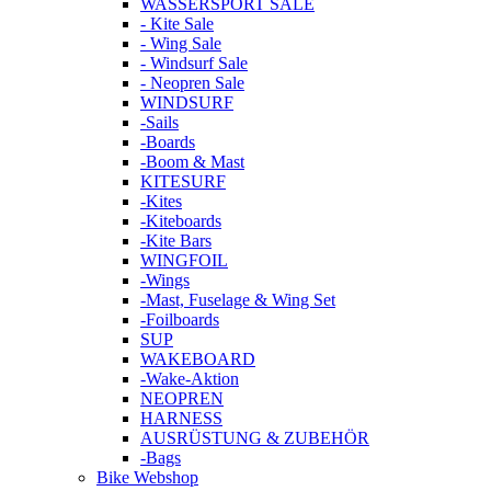
WASSERSPORT SALE
- Kite Sale
- Wing Sale
- Windsurf Sale
- Neopren Sale
WINDSURF
-Sails
-Boards
-Boom & Mast
KITESURF
-Kites
-Kiteboards
-Kite Bars
WINGFOIL
-Wings
-Mast, Fuselage & Wing Set
-Foilboards
SUP
WAKEBOARD
-Wake-Aktion
NEOPREN
HARNESS
AUSRÜSTUNG & ZUBEHÖR
-Bags
Bike Webshop