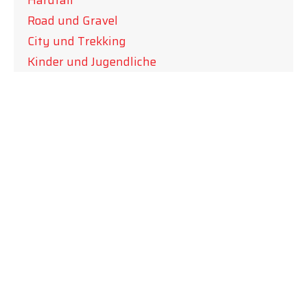
Hardtail
Road und Gravel
City und Trekking
Kinder und Jugendliche
Sortieren nach:
Produkte pro Seite
Marke