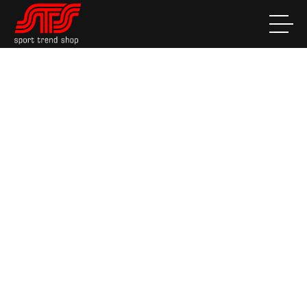
STS Sport Trend Shop Hinwil
Abteilungen
Windsurf
Aktuelles Windsurf - Details