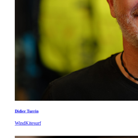
Didier Turrin
WindKitesurf