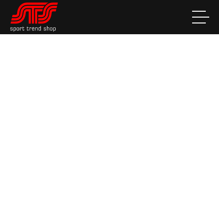
STS Sport Trend Shop Hinwil
Abteilungen
Radsport
Aktuelles Radsport - Details