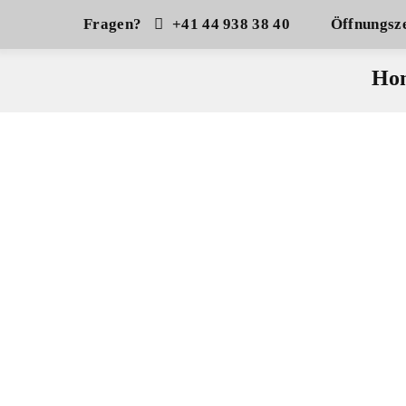
Fragen?
+41 44 938 38 40
Öffnungsze
Ho
Freizeitmode
STS Sport Trend Shop Hinwil
Abteilungen
Kitesurf
Racketsport
K