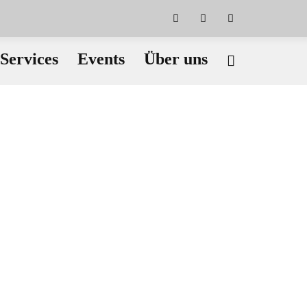
Services
Events
Über uns
Radsport
Stand Up Paddling
STS Werkstatt
Ski / Snowboard