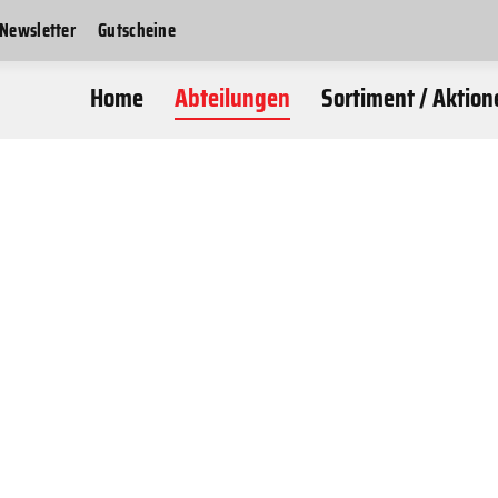
Newsletter
Gutscheine
Home
Abteilungen
Sortiment / Aktion
Freizeitmode
Mode
Aktuelles Mode - Details
Kitesurf