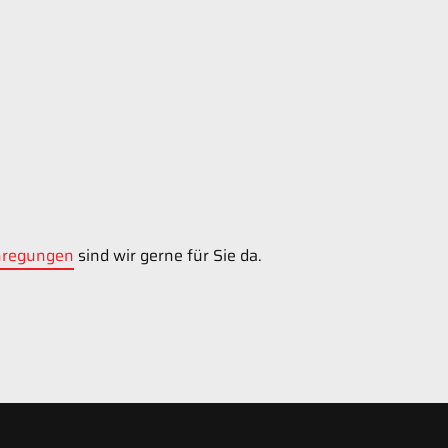
Fitness & Workout
Radsport
nregungen
sind wir gerne für Sie da.
Stand Up Paddling