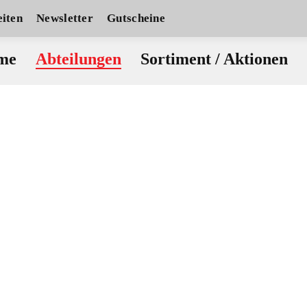
iten
Newsletter
Gutscheine
me
Abteilungen
Sortiment / Aktionen
Bergsport
Laufsport
Wakeboard
Windsurf
inderbekleidung
Ski