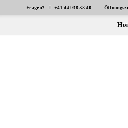
Fragen?
+41 44 938 38 40
Öffnungsze
Ho
Freizeitmode
Kitesurf
Racketsport
K