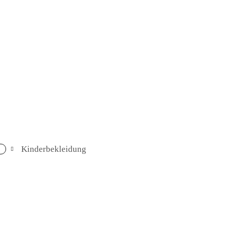
Langlauf
Fitness & Work
Öffnungszeiten
Newsletter
Kinderbekleidung
Team
Sponsoring