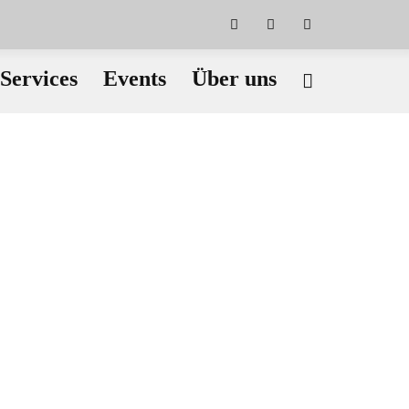
Services
Events
Über uns
Radsport
Stand Up Paddling
STS Werkstatt
Ski / Snowboard